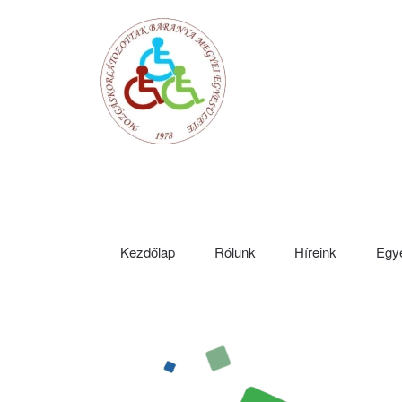
Fő tartalom átugrása
Kezdőlap
Rólunk
Híreink
Egye