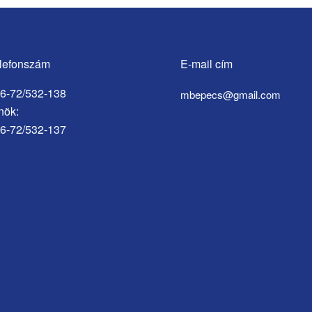
lefonszám
E-mail cím
6-72/532-138
mbepecs@gmail.com
nök:
6-72/532-137