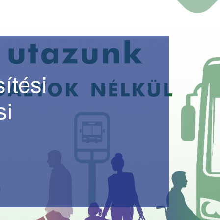
ítési
si