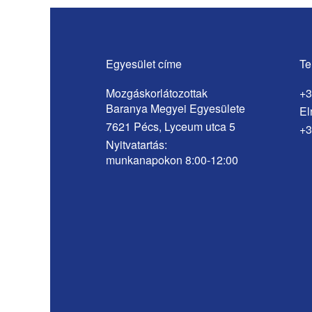
Egyesület címe
Te
Mozgáskorlátozottak
+3
Baranya Megyei Egyesülete
El
7621 Pécs, Lyceum utca 5
+3
Nyitvatartás:
munkanapokon 8:00-12:00