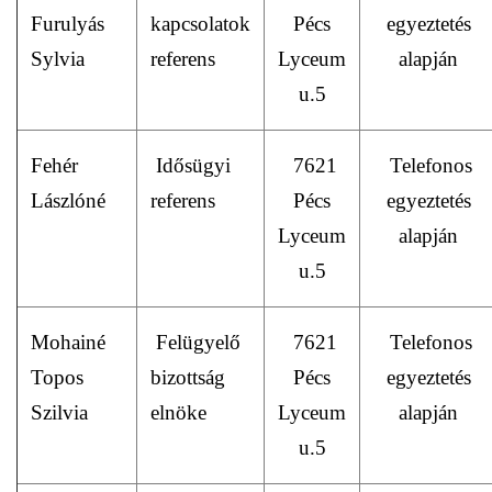
Furulyás
kapcsolatok
Pécs
egyeztetés
Sylvia
referens
Lyceum
alapján
u.5
Fehér
Idősügyi
7621
Telefonos
Lászlóné
referens
Pécs
egyeztetés
Lyceum
alapján
u.5
Mohainé
Felügyelő
7621
Telefonos
Topos
bizottság
Pécs
egyeztetés
Szilvia
elnöke
Lyceum
alapján
u.5