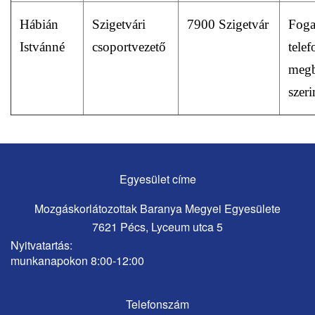
Hábián
Szigetvári
7900 Szigetvár
Foga
Istvánné
csoportvezető
tele
megb
szeri
Egyesület címe
Mozgáskorlátozottak Baranya Megyei Egyesülete
7621 Pécs, Lyceum utca 5
Nyitvatartás:
munkanapokon 8:00-12:00
Telefonszám