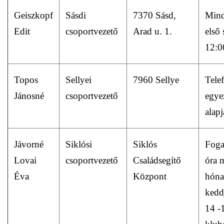
Geiszkopf
Sásdi
7370 Sásd,
Mind
Edit
csoportvezető
Arad u. 1.
első 
12:0
Topos
Sellyei
7960 Sellye
Tele
Jánosné
csoportvezető
egye
alap
Jávorné
Siklósi
Siklós
Fog
Lovai
csoportvezető
Családsegítő
óra 
Éva
Központ
hóna
kedd
14 -