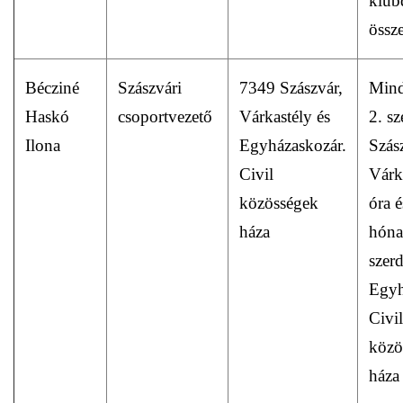
klub
össz
Bécziné
Szászvári
7349 Szászvár,
Mind
Haskó
csoportvezető
Várkastély és
2. sz
Ilona
Egyházaskozár.
Szás
Civil
Várk
közösségek
óra 
háza
hóna
szer
Egyh
Civil
közö
háza