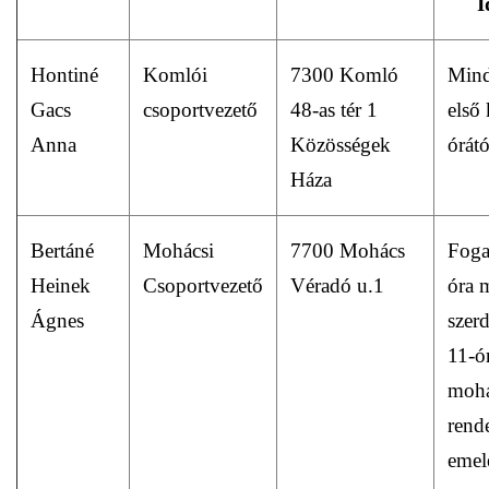
I
Hontiné
Komlói
7300 Komló
Mind
Gacs
csoportvezető
48-as tér 1
első
Anna
Közösségek
órátó
Háza
Bertáné
Mohácsi
7700 Mohács
Fog
Heinek
Csoportvezető
Véradó u.1
óra 
Ágnes
szerd
11-ó
mohá
rende
emel