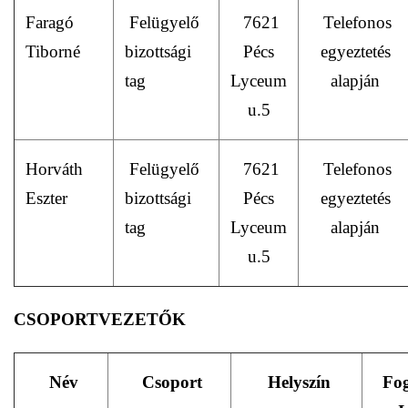
Faragó
Felügyelő
7621
Telefonos
Tiborné
bizottsági
Pécs
egyeztetés
tag
Lyceum
alapján
u.5
Horváth
Felügyelő
7621
Telefonos
Eszter
bizottsági
Pécs
egyeztetés
tag
Lyceum
alapján
u.5
CSOPORTVEZETŐK
Név
Csoport
Helyszín
Fo