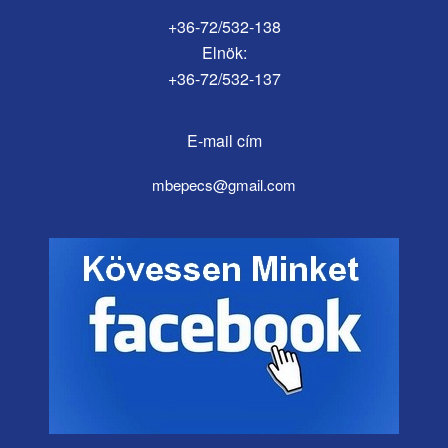
+36-72/532-138
Elnök:
+36-72/532-137
E-mail cím
mbepecs@gmail.com