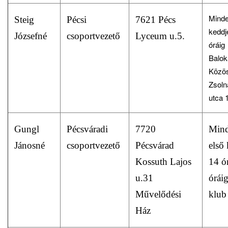
Minde
Steig
Pécsi
7621 Pécs
keddj
Józsefné
csoportvezető
Lyceum u.5.
óráig
Balok
Közös
Zsoln
utca 
Gungl
Pécsváradi
7720
Mind
Jánosné
csoportvezető
Pécsvárad
első
Kossuth Lajos
14 ó
u.31
órái
Művelődési
klub
Ház