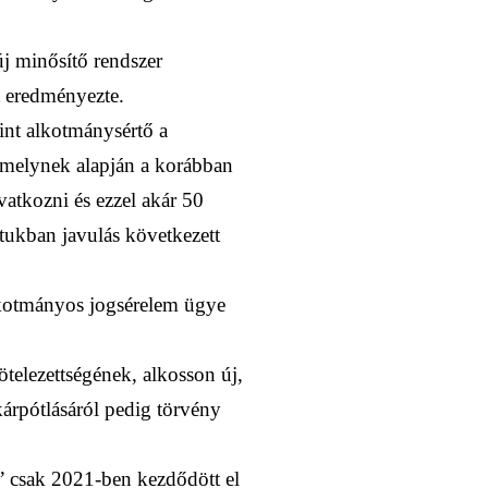
új minősítő rendszer
t eredményezte.
nt alkotmánysértő a
amelynek alapján a korábban
vatkozni és ezzel akár 50
otukban javulás következett
alkotmányos jogsérelem ügye
telezettségének, alkosson új,
kárpótlásáról pedig törvény
va” csak 2021-ben kezdődött el