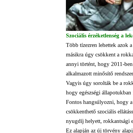
Szociális érzéketlenség a le
Több tízezren lehettek azok a
másikra úgy csökkent a rokka
annyi történt, hogy 2011-ben
alkalmazott minősítő rendszer
Vagyis úgy sorolták be a rokk
hogy egészségi állapotukban n
Fontos hangsúlyozni, hogy a 
csökkenthető szociális ellátás
nyugdíj helyett, rokkantsági ell
Ez alapján az új törvény alap