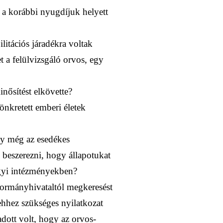
n a korábbi nyugdíjuk helyett
litációs járadékra voltak
 a felülvizsgáló orvos, egy
inősítést elkövette?
tönkretett emberi életek
ogy még az esedékes
 beszerezni, hogy állapotukat
ügyi intézményekben?
 kormányhivataltól megkeresést
 ehhez szükséges nyilatkozat
adott volt, hogy az orvos-