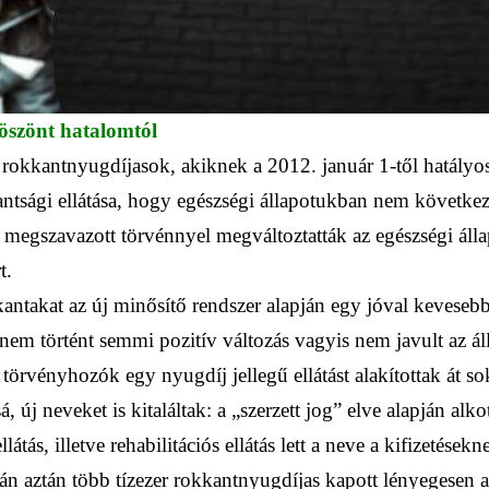
köszönt hatalomtól
 rokkantnyugdíjasok, akiknek a 2012. január 1-től hatályo
ntsági ellátása, hogy egészségi állapotukban nem következ
 megszavazott törvénnyel megváltoztatták az egészségi áll
t.
antakat az új minősítő rendszer alapján egy jóval kevesebb
em történt semmi pozitív változás vagyis nem javult az ál
törvényhozók egy nyugdíj jellegű ellátást alakítottak át 
sá, új neveket is kitaláltak: a „szerzett jog” elve alapján a
átás, illetve rehabilitációs ellátás lett a neve a kifizetésekn
ján aztán több tízezer rokkantnyugdíjas kapott lényegesen 