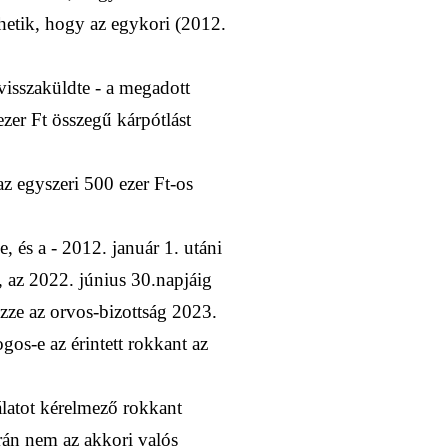
rhetik, hogy az egykori (2012.
 visszaküldte - a megadott
zer Ft összegű kárpótlást
z egyszeri 500 ezer Ft-os
, és a - 2012. január 1. utáni
l, az 2022. június 30.napjáig
ezze az orvos-bizottság 2023.
gos-e az érintett rokkant az
latot kérelmező rokkant
rán nem az akkori valós