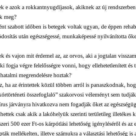
ttek e azok a rokkantnyugdíjasok, akiknek az új rendszerbe
tak meg?
ként szabott időben is betegek voltak ugyan, de éppen rehabi
dosítás után egészségessé, munkaképessé nyilvánította őket
ek és vajon mit érdemel az, az orvos, aki a jogtalan visszam
i fogja végre felelősségre vonni, hogy ellehetetlenített és 
 hatalmi megrendelésre hoztak?
z, ha az érintettek közül többen arról is panaszkodnak, h
kórtörténeti összefoglaló” szakorvosi véleményt sem tudják
vírus járványra hivatkozva nem fogadják őket az egészség
tek csak akik a lakóhelyük szerinti területileg illetékes
szeri 500 ezer Ft-os kárpótlási lehetőség igényléséről és az
k mellékelten, illetve számukra a választási lehetőség is 