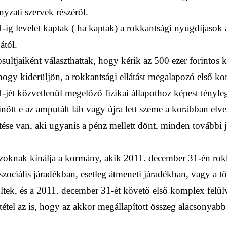
nyzati szervek részéről.
ig levelet kaptak ( ha kaptak) a rokkantsági nyugdíjasok
ától.
osultjaiként választhattak, hogy kérik az 500 ezer forinto
, hogy kiderüljön, a rokkantsági ellátást megalapozó első ko
-jét közvetlenül megelőző fizikai állapothoz képest tényleg
őtt e az amputált láb vagy újra lett szeme a korábban elveszt
ése van, aki ugyanis a pénz mellett dönt, minden további 
azoknak kínálja a kormány, akik 2011. december 31-én rokk
szociális járadékban, esetleg átmeneti járadékban, vagy a 
ültek, és a 2011. december 31-ét követő első komplex felül
eltétel az is, hogy az akkor megállapított összeg alacsonyabb