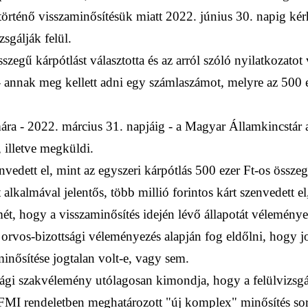
 történő visszaminősítésük miatt 2022. június 30. napig ké
zsgálják felül.
szegű kárpótlást választotta és az arról szóló nyilatkozatot
- annak meg kellett adni egy számlaszámot, melyre az 500 e
ára - 2022. március 31. napjáig - a Magyar Államkincstár a
 illetve megküldi.
edett el, mint az egyszeri kárpótlás 500 ezer Ft-os összege
t alkalmával jelentős, több millió forintos kárt szenvedett e
mét, hogy a visszaminősítés idején lévő állapotát vélemény
 orvos-bizottsági véleményezés alapján fog eldőlni, hogy jo
inősítése jogtalan volt-e, vagy sem.
ági szakvélemény utólagosan kimondja, hogy a felülvizsgá
EFMI rendeletben meghatározott "új komplex" minősítés so