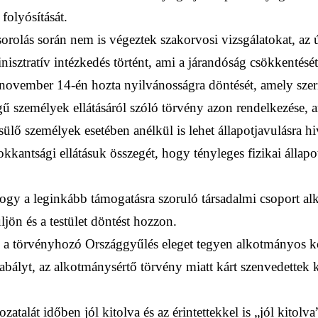
folyósítását.
tsorolás során nem is végeztek szakorvosi vizsgálatokat, az 
isztratív intézkedés történt, ami a járandóság csökkentésé
ovember 14-én hozta nyilvánosságra döntését, amely szeri
 személyek ellátásáról szóló törvény azon rendelkezése, 
ülő személyek esetében anélkül is lehet állapotjavulásra hi
rokkantsági ellátásuk összegét, hogy tényleges fizikai állap
 hogy a leginkább támogatásra szoruló társadalmi csoport 
jön és a testület döntést hozzon.
y a törvényhozó Országgyűlés eleget tegyen alkotmányos kö
bályt, az alkotmánysértő törvény miatt kárt szenvedettek 
zatalát időben jól kitolva és az érintettekkel is „jól kitol