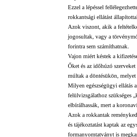
Ezzel a lépéssel fellélegezhe
rokkantsági ellátást állapítot
Azok viszont, akik a feltétel
jogosultak, vagy a törvénymó
forintra sem számíthatnak.
Vajon miért késtek a kifizetés
Őket és az időhúzó szerveket k
múltak a döntésükön, melyet
Milyen egészségügyi ellátás a
felülvizsgálathoz szükséges „
elbírálhassák, mert a korona
Azok a rokkantak reménykedhet
és tájékoztatást kaptak az egy
formanyomtatványt is megkaptá