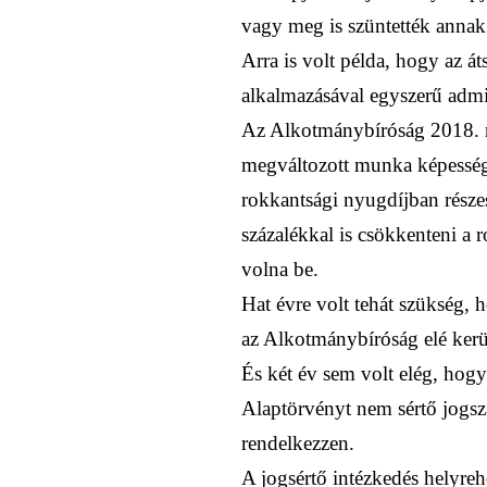
vagy meg is szüntették annak 
Arra is volt példa, hogy az á
alkalmazásával egyszerű admin
Az Alkotmánybíróság 2018. n
megváltozott munka képességű
rokkantsági nyugdíjban részes
százalékkal is csökkenteni a 
volna be.
Hat évre volt tehát szükség,
az Alkotmánybíróság elé kerül
És két év sem volt elég, hog
Alaptörvényt nem sértő jogsza
rendelkezzen.
A jogsértő intézkedés helyreho