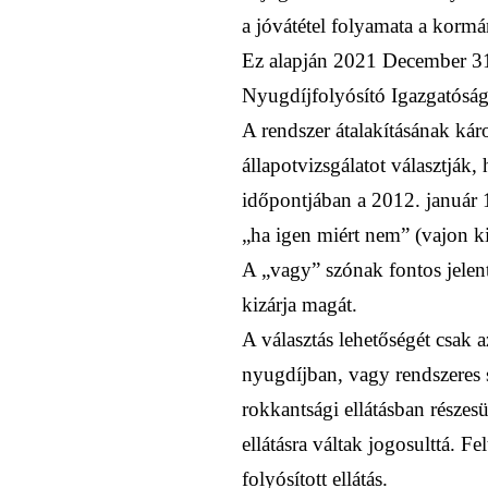
a jóvátétel folyamata a kormá
Ez alapján 2021 December 31-
Nyugdíjfolyósító Igazgatóság
A rendszer átalakításának kár
állapotvizsgálatot választják
időpontjában a 2012. január 1
„ha igen miért nem” (vajon kin
A „vagy” szónak fontos jelent
kizárja magát.
A választás lehetőségét csak 
nyugdíjban, vagy rendszeres 
rokkantsági ellátásban részes
ellátásra váltak jogosulttá. F
folyósított ellátás.