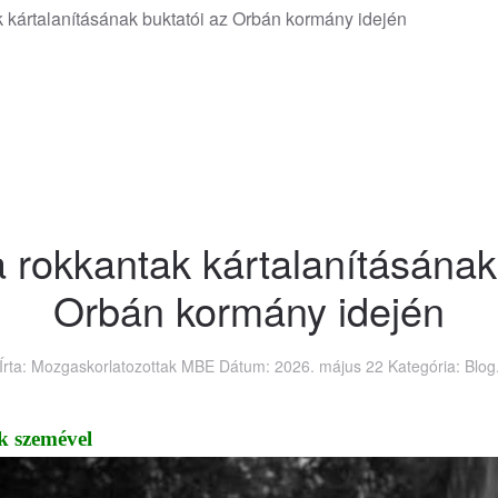
k kártalanításának buktatói az Orbán kormány idején
a rokkantak kártalanításának
Orbán kormány idején
Írta: Mozgaskorlatozottak MBE Dátum:
2026. május 22
Kategória:
Blog
k szemével