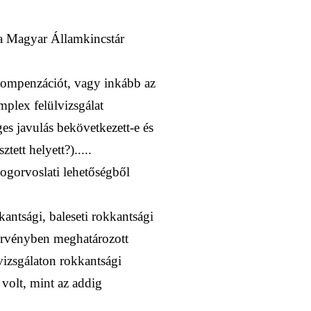
 a Magyar Államkincstár
s kompenzációt, vagy inkább az
mplex felülvizsgálat
es javulás bekövetkezett-e és
ett helyett?).....
jogorvoslati lehetőségből
antsági, baleseti rokkantsági
törvényben meghatározott
vizsgálaton rokkantsági
 volt, mint az addig