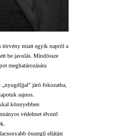
s törvény miatt egyik napról a
ett be javulás. Mindössze
apot meghatározására
 „nyugdíjjal” járó fokozatba,
lapotuk sajnos.
sokkal könnyebben
lkotmányos védelmet élvező
ek.
alacsonyabb összegű ellátást