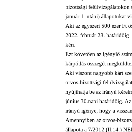
bizottsági felülvizsgálatokon
január 1. utáni) állapotukat vi
Aki az egyszeri 500 ezer Ft ös
2022. február 28. határidőig 
kéri.
Ezt követően az igénylő szám
kárpótlás összegét megküldte,
Aki viszont nagyobb kárt szenv
orvos-bizottsági felülvizsgála
nyújthatja be az irányú kérel
június 30.napi határidőig. Az
irányú igénye, hogy a visszam
Amennyiben az orvos-bizotts
állapota a 7/2012.(II.14.) N