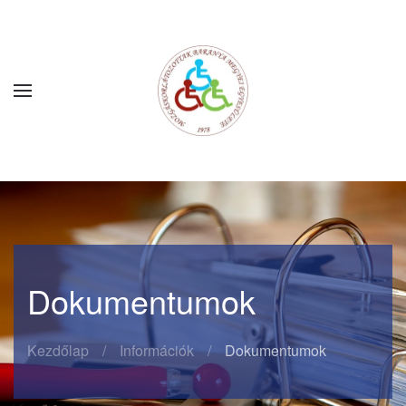
Fő tartalom átugrása
Dokumentumok
Kezdőlap
Információk
Dokumentumok