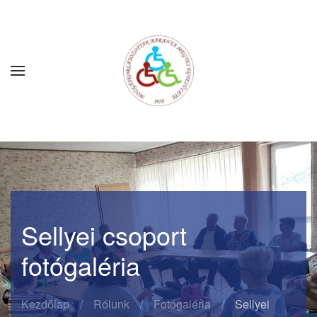
Fő tartalom átugrása
Sellyei csoport
fotógaléria
Kezdőlap
Rólunk
Fotógaléria
Sellyei