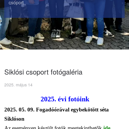
csoport
Siklósi csoport fotógaléria
2025. május 14
2025. évi fotóink
2025. 05. 09. Fogadóórával egybekötött séta
Siklóson
Az eseményen készült fotók megtekinthetők
ide