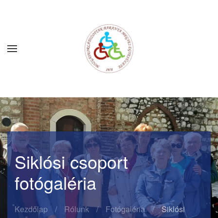
Fő tartalom átugrása
Siklósi csoport
fotógaléria
Kezdőlap
Rólunk
Fotógaléria
Siklósi