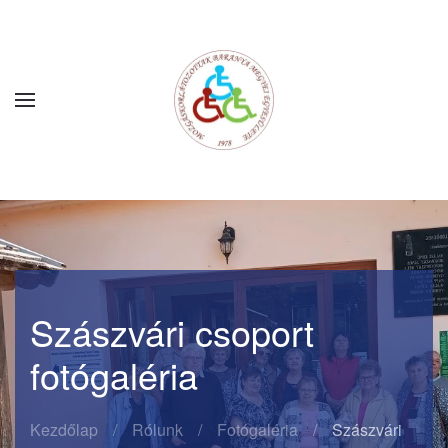
Fő tartalom átugrása
Szászvári csoport
fotógaléria
Kezdőlap
Rólunk
Fotógaléria
Szászvári